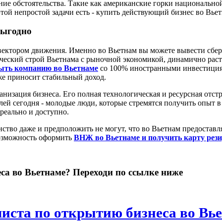
шние обстоятельства. Такие как американские горки национальн
той непростой задачи есть - купить действующий бизнес во Вьет
выгодно
 вектором движения. Именно во Вьетнам вы можете вывести сбе
тический строй Вьетнама с рыночной экономикой, динамично раст
ыть компанию во Вьетнаме
со 100% иностранными инвестициям
же приносит стабильный доход.
низация бизнеса. Его полная технологическая и ресурсная отстр
й сегодня - молодые люди, которые стремятся получить опыт в
 реально и доступно.
ство даже и предположить не могут, что во Вьетнам предоставл
возможность оформить
ВНЖ во Вьетнаме и получить карту рези
са во Вьетнаме? Переходи по ссылке ниже
иста по открытию бизнеса во Вь