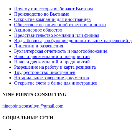
Почему инвесторы выбирают Вьетнам
Производство во Вьетнаме
Открытие компании для иностранцев
Общество с ограниченной ответственностью
Акционерное общество
Представительство компании или филиал
Виды бизнеса, требующие дополнительных разрешений д
Лицензии и разрешения
Бухгалтерская отчетность и налогообложение
Налоги для компаний и предприятий
Налоги для компаний и предприятий
Разрешение на работу и карта резидента
Трудоустройство иностранцев
Нотариальное заверение документов
Открытие счета в банке для иностранцев
NINE POINTS CONSULTING
ninepointsconsultvn@gmail.com
СОЦИАЛЬНЫЕ СЕТИ