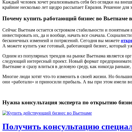
Каждый человек хочет реализовывать себя без оглядки на вне
крайние несколько лет щедро рассыпает Евразия. Решение для э
Почему купить работающий бизнес во Вьетнаме 
Сейчас Вьетнам остается островком стабильности и понятным
инвестировать их, да и вообще, начать все сначала. Социалис
бесконечных изменеий и потрясений. Сегодня вы можете
откр
А можете купить уже готовый, работающий бизнес, который у
Одним из популярных трендов на рынке Вьетнама является орга
следующий интересный проект. Новый формат предпринимателе
Вьетнаме и сразу влиться в деловую среду, как никогда раньше,
Многие люди хотят что-то изменить в своей жизни. Но большин
они «работали» и приносили прибыль. А вы при этом имели 
Нужна консультация эксперта по открытию бизне
Получить консультацию специал