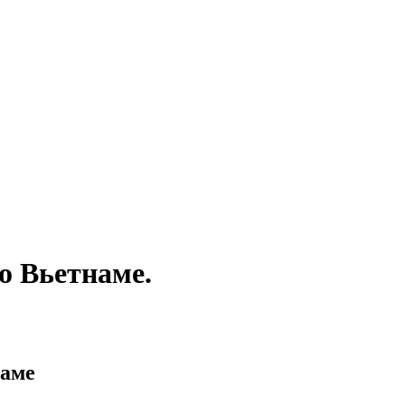
о Вьетнаме.
наме