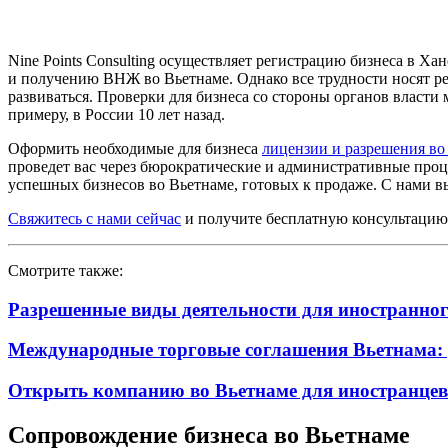
Nine Points Consulting осуществляет регистрацию бизнеса в Х
и получению ВНЖ во Вьетнаме. Однако все трудности носят реш
развиваться. Проверки для бизнеса со стороны органов власт
примеру, в России 10 лет назад.
Оформить необходимые для бизнеса
лицензии и разрешения во
проведет вас через бюрократические и административные проц
успешных бизнесов во Вьетнаме, готовых к продаже. С нами вы
Свяжитесь с нами сейчас
и получите бесплатную консультацию
Смотрите также:
Разрешенные виды деятельности для иностранног
Международные торговые соглашения Вьетнама: р
Открыть компанию во Вьетнаме для иностранцев
Сопровождение бизнеса во Вьетнаме