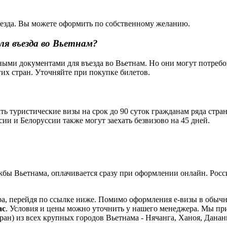
въезда. Вы можете оформить по собственному желанию.
я въезда во Вьетнам?
ными документами для въезда во Вьетнам. Но они могут потребо
гих стран. Уточняйте при покупке билетов.
ь туристические визы на срок до 90 суток гражданам ряда стран
ии и Белоруссии также могут заехать безвизово на 45 дней.
ужбы Вьетнама, оплачивается сразу при оформлении онлайн. Росс
ера, перейдя по ссылке ниже. Помимо оформления е-визы в обы
ас
. Условия и цены можно уточнить у нашего менеджера. Мы пр
аран) из всех крупных городов Вьетнама - Нячанга, Ханоя, Дана