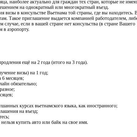
ца, наиболее актуально для граждан тех стран, которые не име
зрешением на однократный или многократный въезд.
я визы в консульстве Вьетнама той страны, где вы находитесь. 
у там. Такое приглашение выдается компанией работодателем, либ
м случае, если в вашей стране нет консульства (в стране Вашего
м в аэропорту.
родления ещё на 2 года (итого на 3 года).
лучение визы) на 1 год;
а 6 месяцев;
лайн обязательно;
 разное;
сяцев;
ушанных курсах вьетнамского языка, как иностранного;
лашения на въезд;
тесь;
нельзя купить авто или байк на свое имя.