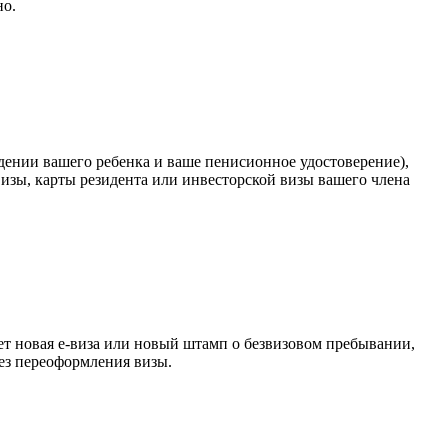
но.
ождении вашего ребенка и ваше пенисионное удостоверение),
изы, карты резидента или инвесторской визы вашего члена
дет новая е-виза или новый штамп о безвизовом пребывании,
без переоформления визы.