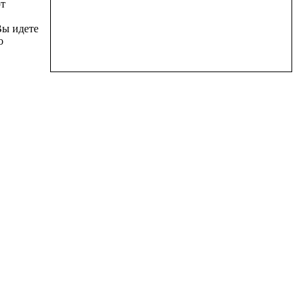
ют
Вы идете
о