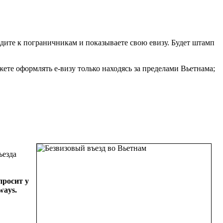
одите к пограничникам и показываете свою евизу. Будет штамп
жете оформлять е-визу только находясь за пределами Вьетнама;
ъезда
просит у
ways.