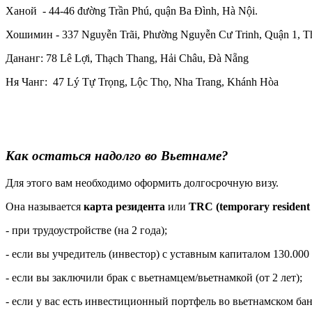
Ханой - 44-46 đường Trần Phú, quận Ba Đình, Hà Nội.
Хошимин - 337 Nguyễn Trãi, Phường Nguyễn Cư Trinh, Quận 1, Th
Дананг: 78 Lê Lợi, Thạch Thang, Hải Châu, Đà Nẵng
Ня Чанг: 47 Lý Tự Trọng, Lộc Thọ, Nha Trang, Khánh Hòa
Как остаться надолго во Вьетнаме?
Для этого вам необходимо оформить долгосрочную визу.
Она называется
карта резидента
или
TRC (temporary resident
- при трудоустройстве (на 2 года);
- если вы учредитель (инвестор) с уставным капиталом 130.000
- если вы заключили брак с вьетнамцем/вьетнамкой (от 2 лет);
- если у вас есть инвестиционный портфель во вьетнамском бан