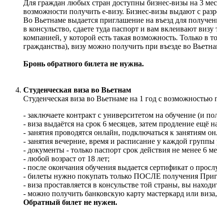
Для граждан любых стран доступны бизнес-визы на 3 меся
возможности получить е-визу. Бизнес-визы выдают с ра
Во Вьетнаме выдается приглашение на въезд для получени
в консульство, сдаете туда паспорт и вам вклеивают виз
компанией, у которой есть такая возможность. Только в то
гражданства), визу можно получить при въезде во Вьетна
Бронь обратного билета не нужна.
Студенческая виза во Вьетнам
Студенческая виза во Вьетнаме на 1 год с возможностью п
- заключаете контракт с университетом на обучение (и по
- виза выдаётся на срок 6 месяцев, затем продление ещё н
- занятия проводятся онлайн, подключаться к занятиям он
- занятия вечерние, время и расписание у каждой группы
- документы - только паспорт срок действия не менее 6 ме
- любой возраст от 18 лет;
- после окончания обучения выдается сертификат о просл
- билеты нужно покупать только ПОСЛЕ получения Приг
- виза проставляется в консульстве той страны, вы находи
- можно получить банковскую карту мастеркард или виза, 
Обратный билет не нужен.